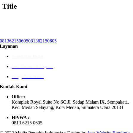
Title
081362150605
081362150605
Layanan
Penerbitan Buku
Jasa Desain & Layout
Pengadaan Buku
Kontak Kami
Office:
Komplek Royal Suite No 6C Jl. Sedap Malam IX, Sempakata,
Kec. Medan Selayang, Kota Medan, Sumatera Utara 20131
HP/WA :
0813 6215 0605
© 2023 Media Penerbit Indonesia • Design by
Jasa Website Bandung