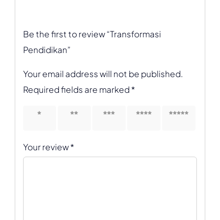
Be the first to review “Transformasi
Pendidikan”
Your email address will not be published.
Required fields are marked
*
1 of 5
2 of 5
3 of 5
4 of 5
5 of 5
stars
stars
stars
stars
stars
Your review
*