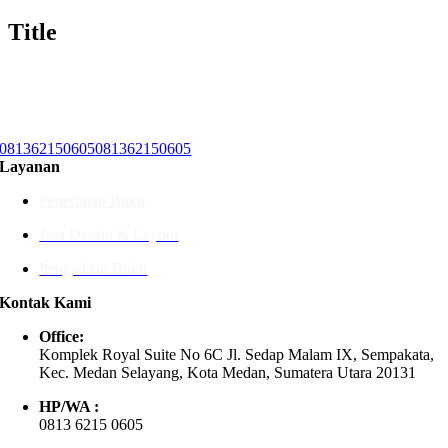
Title
081362150605
081362150605
Layanan
Penerbitan Buku
Jasa Desain & Layout
Pengadaan Buku
Kontak Kami
Office:
Komplek Royal Suite No 6C Jl. Sedap Malam IX, Sempakata,
Kec. Medan Selayang, Kota Medan, Sumatera Utara 20131
HP/WA :
0813 6215 0605