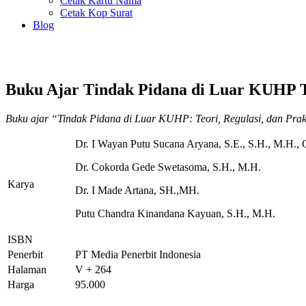
Cetak Kartu Nama
Cetak Kop Surat
Blog
Buku Ajar Tindak Pidana di Luar KUHP Te
Buku ajar “Tindak Pidana di Luar KUHP: Teori, Regulasi, dan P
Dr. I Wayan Putu Sucana Aryana, S.E., S.H., M.H.,
Dr. Cokorda Gede Swetasoma, S.H., M.H.
Karya
Dr. I Made Artana, SH.,MH.
Putu Chandra Kinandana Kayuan, S.H., M.H.
ISBN
Penerbit
PT Media Penerbit Indonesia
Halaman
V + 264
Harga
95.000