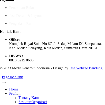
Penerbitan Buku
Jasa Desain & Layout
Pengadaan Buku
Kontak Kami
Office:
Komplek Royal Suite No 6C Jl. Sedap Malam IX, Sempakata,
Kec. Medan Selayang, Kota Medan, Sumatera Utara 20131
HP/WA :
0813 6215 0605
© 2023 Media Penerbit Indonesia • Design by
Jasa Website Bandung
Page load link
Home
Profil
Tentang Kami
Struktur Organisasi