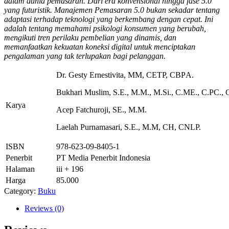
dalam dunia pemasaran. Dari era konvensional hingga fase 5.0
yang futuristik. Manajemen Pemasaran 5.0 bukan sekadar tentang
adaptasi terhadap teknologi yang berkembang dengan cepat. Ini
adalah tentang memahami psikologi konsumen yang berubah,
mengikuti tren perilaku pembelian yang dinamis, dan
memanfaatkan kekuatan koneksi digital untuk menciptakan
pengalaman yang tak terlupakan bagi pelanggan.
Dr. Gesty Ernestivita, MM, CЕТР, СBPА.
Bukhari Muslim, S.E., M.M., M.Si., C.ME., C.PC.,
Karya
Acep Fatchuroji, SE., M.M.
Laelah Purnamasari, S.E., M.M, CH, CNLP.
ISBN
978-623-09-8405-1
Penerbit
PT Media Penerbit Indonesia
Halaman
iii + 196
Harga
85.000
Category:
Buku
Reviews (0)