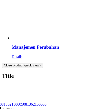
Manajemen Perubahan
Details
Close product quick view
×
Title
081362150605
081362150605
Layanan