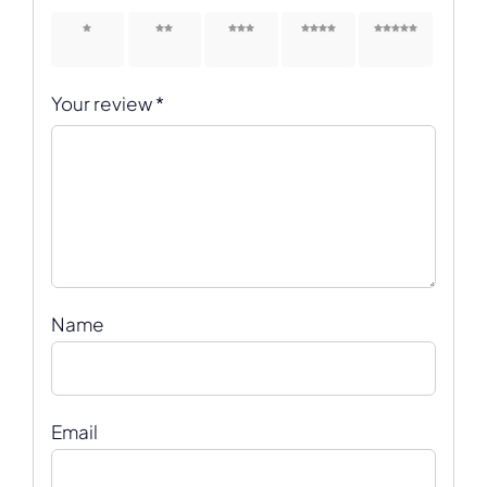
1 of 5
2 of 5
3 of 5
4 of 5
5 of 5
stars
stars
stars
stars
stars
Your review
*
Name
Email