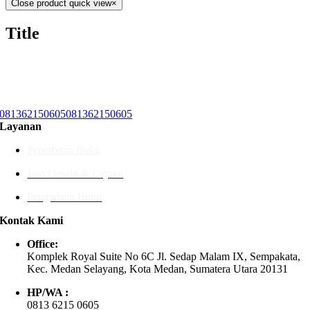
Close product quick view
×
Title
081362150605
081362150605
Layanan
Penerbitan Buku
Jasa Desain & Layout
Pengadaan Buku
Kontak Kami
Office:
Komplek Royal Suite No 6C Jl. Sedap Malam IX, Sempakata,
Kec. Medan Selayang, Kota Medan, Sumatera Utara 20131
HP/WA :
0813 6215 0605