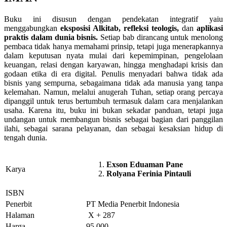
Buku ini disusun dengan pendekatan integratif yaiu
menggabungkan
eksposisi Alkitab
,
refleksi teologis
,
dan
aplikasi
praktis dalam dunia bisnis
.
Setiap bab dirancang untuk menolong
pembaca tidak hanya memahami prinsip, tetapi juga menerapkannya
dalam keputusan nyata mulai dari kepemimpinan, pengelolaan
keuangan, relasi dengan karyawan, hingga menghadapi krisis dan
godaan etika di era digital. Penulis menyadari bahwa tidak ada
bisnis yang sempurna, sebagaimana tidak ada manusia yang tanpa
kelemahan. Namun, melalui anugerah Tuhan, setiap orang percaya
dipanggil untuk terus bertumbuh termasuk dalam cara menjalankan
usaha. Karena itu, buku ini bukan sekadar panduan, tetapi juga
undangan untuk membangun bisnis sebagai bagian dari panggilan
ilahi, sebagai sarana pelayanan, dan sebagai kesaksian hidup di
tengah dunia.
Exson Eduaman Pane
Karya
Rolyana Ferinia Pintauli
ISBN
Penerbit
PT Media Penerbit Indonesia
Halaman
X + 287
Harga
95.000