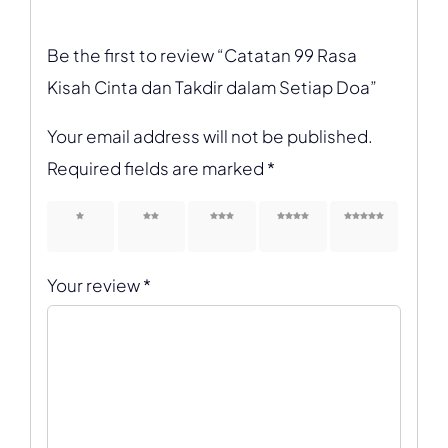
Be the first to review “Catatan 99 Rasa
Kisah Cinta dan Takdir dalam Setiap Doa”
Your email address will not be published.
Required fields are marked
*
1 of 5
2 of 5
3 of 5
4 of 5
5 of 5
stars
stars
stars
stars
stars
Your review
*