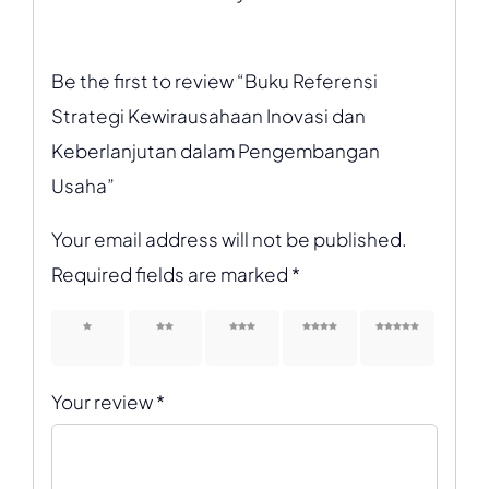
Be the first to review “Buku Referensi
Strategi Kewirausahaan Inovasi dan
Keberlanjutan dalam Pengembangan
Usaha”
Your email address will not be published.
Required fields are marked
*
1 of 5
2 of 5
3 of 5
4 of 5
5 of 5
stars
stars
stars
stars
stars
Your review
*