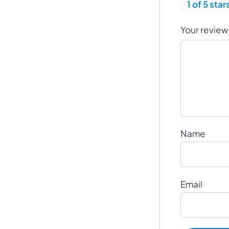
1 of 5 star
Your revie
Name
Email