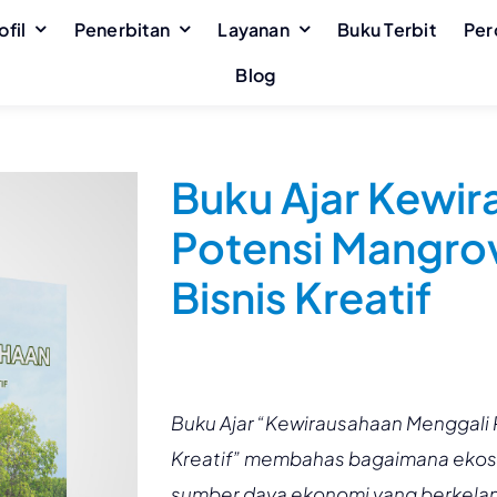
ofil
Penerbitan
Layanan
Buku Terbit
Per
Blog
Buku Ajar Kewi
Potensi Mangro
Bisnis Kreatif
Buku Ajar “Kewirausahaan Menggali 
Kreatif” membahas bagaimana ekos
sumber daya ekonomi yang berkela