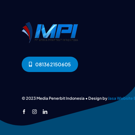
081362150605
© 2023 Media Penerbit Indonesia • Design by
Jasa Website