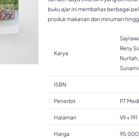
buku ajar ini membahas berbagai pel
produk makanan dan minuman hingga
Sajriawa
Reny Sia
Karya
Nurliah,
Sunarni,
ISBN
Penerbit
PT Medi
Halaman
VII + 191
Harga
95.000