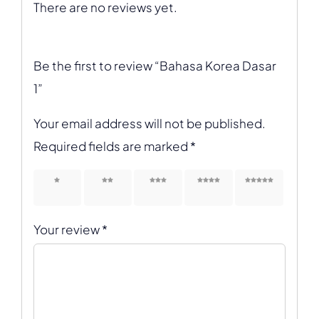
There are no reviews yet.
Be the first to review “Bahasa Korea Dasar
1”
Your email address will not be published.
Required fields are marked
*
1 of 5
2 of 5
3 of 5
4 of 5
5 of 5
stars
stars
stars
stars
stars
Your review
*