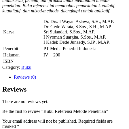
mahasiswa, peneliti, dan praktisi untuk memahami metode
penelitian. Buku referensi ini membahas pendekatan kualitatif,
kuantitatif, dan mixed-methods, dilengkapi contoh aplikatif.
Dr. Drs. I Wayan Astawa, S.H., M.AP.
Dr. Gede Wirata, S.Sos., S.H., M.AP.
Karya
Sri Sulandari, S.Sos., M.AP.
I Nyoman Suargita, S.Sos., M.AP.
I Kadek Dede Junaedy, S.IP., M.AP.
Penerbit
PT Media Penerbit Indonesia
Halaman
IV + 200
ISBN
Category:
Buku
Reviews (0)
Reviews
There are no reviews yet.
Be the first to review “Buku Referensi Metode Penelitian”
Your email address will not be published.
Required fields are
marked
*