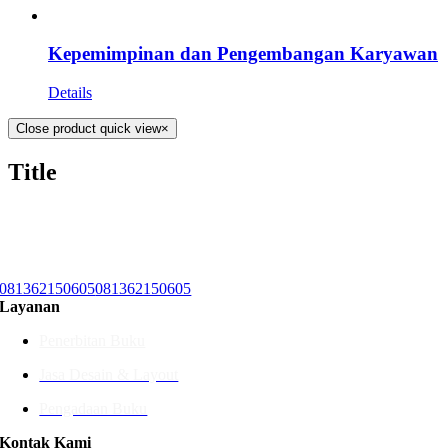
Kepemimpinan dan Pengembangan Karyawan
Details
Close product quick view
×
Title
081362150605
081362150605
Layanan
Penerbitan Buku
Jasa Desain & Layout
Pengadaan Buku
Kontak Kami