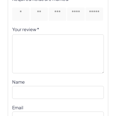
1 of 5
2 of 5
3 of 5
4 of 5
5 of 5
stars
stars
stars
stars
stars
Your review
*
Name
Email