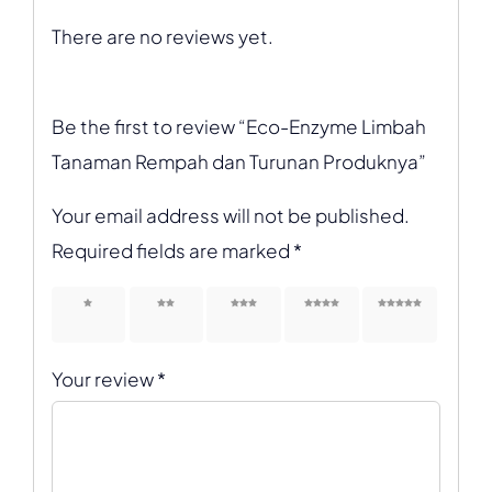
There are no reviews yet.
Be the first to review “Eco-Enzyme Limbah
Tanaman Rempah dan Turunan Produknya”
Your email address will not be published.
Required fields are marked
*
1 of 5
2 of 5
3 of 5
4 of 5
5 of 5
stars
stars
stars
stars
stars
Your review
*