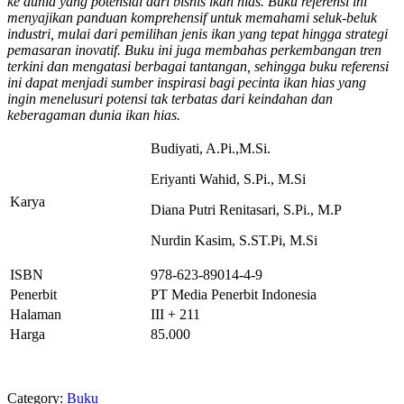
ke dunia yang potensial dari bisnis ikan hias. Buku referensi ini
menyajikan panduan komprehensif untuk memahami seluk-beluk
industri, mulai dari pemilihan jenis ikan yang tepat hingga strategi
pemasaran inovatif. Buku ini juga membahas perkembangan tren
terkini dan mengatasi berbagai tantangan, sehingga buku referensi
ini dapat menjadi sumber inspirasi bagi pecinta ikan hias yang
ingin menelusuri potensi tak terbatas dari keindahan dan
keberagaman dunia ikan hias.
Budiyati, A.Pi.,M.Si.
Eriyanti Wahid, S.Pi., M.Si
Karya
Diana Putri Renitasari, S.Pi., M.P
Nurdin Kasim, S.ST.Pi, M.Si
ISBN
978-623-89014-4-9
Penerbit
PT Media Penerbit Indonesia
Halaman
III + 211
Harga
85.000
Category:
Buku