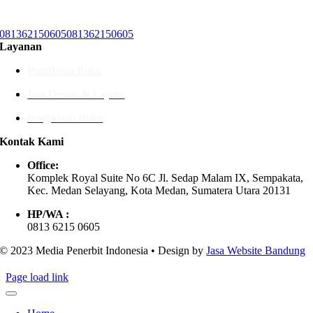
081362150605
081362150605
Layanan
Penerbitan Buku
Jasa Desain & Layout
Pengadaan Buku
Kontak Kami
Office:
Komplek Royal Suite No 6C Jl. Sedap Malam IX, Sempakata,
Kec. Medan Selayang, Kota Medan, Sumatera Utara 20131
HP/WA :
0813 6215 0605
© 2023 Media Penerbit Indonesia • Design by
Jasa Website Bandung
Page load link