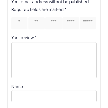
Your email address will not be published.
Required fields are marked
*
1 of 5
2 of 5
3 of 5
4 of 5
5 of 5
stars
stars
stars
stars
stars
Your review
*
Name