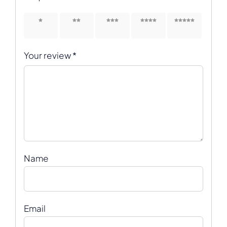
1 of 5
2 of 5
3 of 5
4 of 5
5 of 5
stars
stars
stars
stars
stars
Your review
*
Name
Email