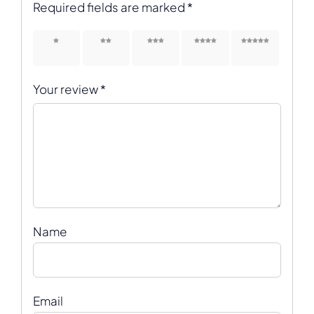
Required fields are marked
*
1 of 5
2 of 5
3 of 5
4 of 5
5 of 5
stars
stars
stars
stars
stars
Your review
*
Name
Email