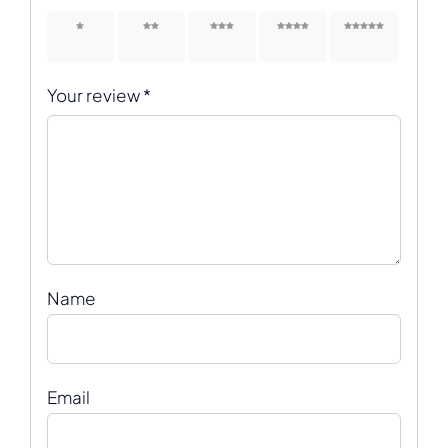
1 of 5
2 of 5
3 of 5
4 of 5
5 of 5
stars
stars
stars
stars
stars
Your review
*
Name
Email