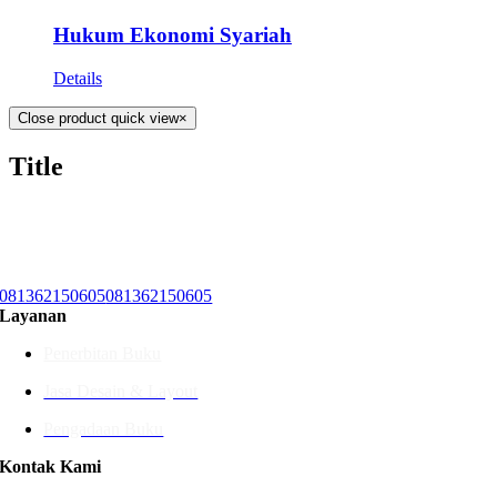
Hukum Ekonomi Syariah
Details
Close product quick view
×
Title
081362150605
081362150605
Layanan
Penerbitan Buku
Jasa Desain & Layout
Pengadaan Buku
Kontak Kami