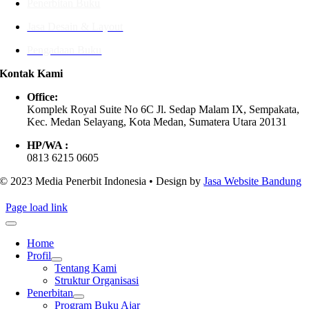
Penerbitan Buku
Jasa Desain & Layout
Pengadaan Buku
Kontak Kami
Office:
Komplek Royal Suite No 6C Jl. Sedap Malam IX, Sempakata,
Kec. Medan Selayang, Kota Medan, Sumatera Utara 20131
HP/WA :
0813 6215 0605
© 2023 Media Penerbit Indonesia • Design by
Jasa Website Bandung
Page load link
Home
Profil
Tentang Kami
Struktur Organisasi
Penerbitan
Program Buku Ajar