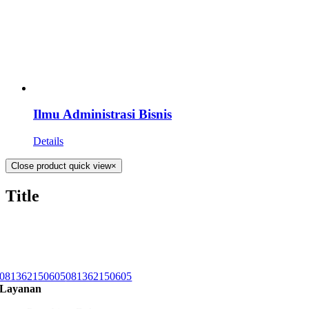
Ilmu Administrasi Bisnis
Details
Close product quick view
×
Title
081362150605
081362150605
Layanan