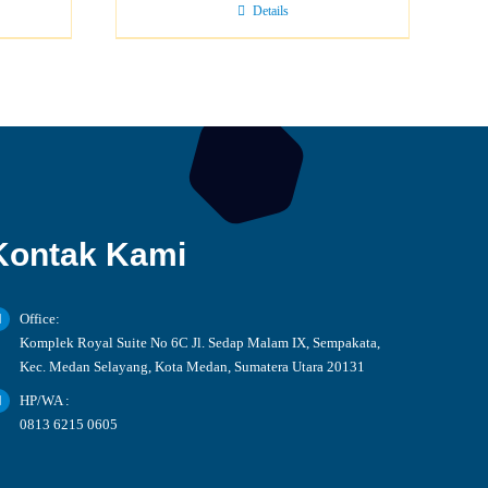
Details
Kontak Kami
Office:
Komplek Royal Suite No 6C Jl. Sedap Malam IX, Sempakata,
Kec. Medan Selayang, Kota Medan, Sumatera Utara 20131
HP/WA :
0813 6215 0605