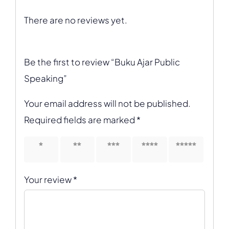
There are no reviews yet.
Be the first to review “Buku Ajar Public
Speaking”
Your email address will not be published.
Required fields are marked
*
1 of 5
2 of 5
3 of 5
4 of 5
5 of 5
stars
stars
stars
stars
stars
Your review
*