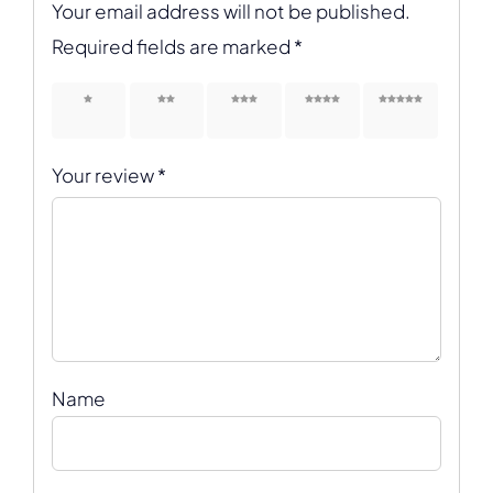
Your email address will not be published.
Required fields are marked
*
1 of 5
2 of 5
3 of 5
4 of 5
5 of 5
stars
stars
stars
stars
stars
Your review
*
Name